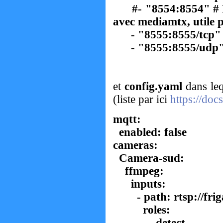
#- "8554:8554" # 
avec mediamtx, utile p
- "8555:8555/tcp" 
- "8555:8555/udp"
et
config.yaml
dans leq
(liste par ici
https://doc
mqtt:
enabled: false
cameras:
Camera-sud:
ffmpeg:
inputs:
- path: rtsp://frig
roles:
- detect