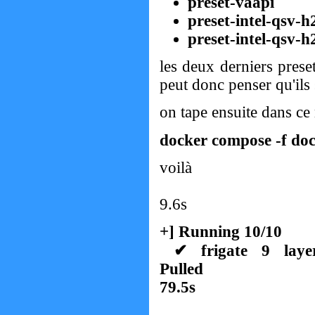
preset-vaapi
preset-intel-qsv-
preset-intel-qsv-h
les deux derniers prese
peut donc penser qu'ils 
on tape ensuite dans ce
docker compose -f do
voilà
9.6s
+] Running 10/10
✔ frigate 9
P
79.5s
✔ b1ba