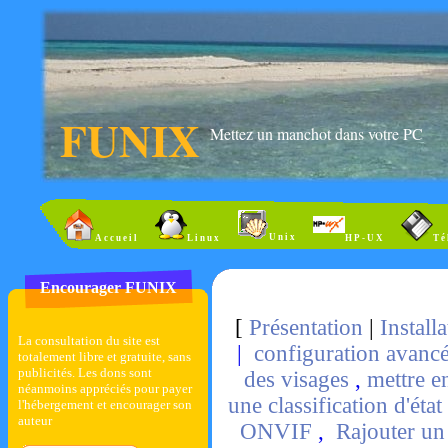
FUNIX
Mettez un manchot dans votre PC
Unix
Accueil
Linux
HP-UX
Té
Encourager FUNIX
[
Présentation
|
Install
La consultation du site est
|
configuration avanc
totalement libre et gratuite, sans
publicités. Les dons sont
des visages
,
mettre en
néanmoins appréciés pour payer
une classification d'état
l'hébergement et encourager son
auteur
ONVIF
,
Rajouter un 