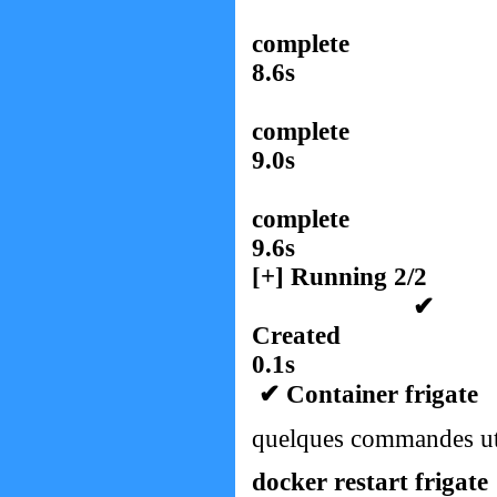
✔ 8074
c
8.6s
✔ d823
c
9.0s
✔ f860
c
9.6s
[+] Running 2/2
✔ Netwo
C
0.1s
✔ Container frigat
quelques commandes uti
docker restart frigate