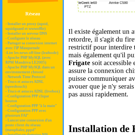
Réseau
- Installer un proxy (squid,
squidguard et wwwoffle)
Il existe également un 
- Installer un serveur DNS
retordre, il s'agit du fi
- Configurer le réseau
- Partager sa connexion internet
restrictif pour interdir
avec l'IP Masquerade
-Lire les news off-line (leafnode)
mais également qu'il pu
- Apache PHP MySQL (avec
Frigate
soit accessible 
RPM Mandriva LE2005)
- Apache PHP MySQL dans un
assure la connexion chif
environnement chrooté
- Network Time Protocol
puisse communiquer ave
- Trucs et astuces ADSL
avouer que je n'y serais
(speedtouch)
- Trucs et astuces ADSL (livebox)
pas aussi rapidement.
- Configuration PPP clique
bouton
- Configuration PPP "à la main"
- Configuration PPP avec
plusieurs FAI"
- Lancer une connexion d'un
poste client du réseau
Installation de 
(masqdialer, pppd"
- Installer un domaine NIS