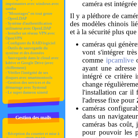
caméra est intégrée
imprimantes avec windows avec
samba
- "Mountages" en tout genre
Il y a pléthore de camé
- OpenLDAP
des modèles chinois li
- Système d'authentification
utilisateur avec OpenLDAP
et à la sécurité plus que
- Installer un réseau VPN avec
OpenVPN
caméras qui génère
- Configurer du RAID logiciel
- Outils de sauvegarde du
vont s'intégrer trè
système et des données
- Sauvegarde dans le cloud avec
comme
ipcamlive
kdrive et Google Drive (avec
ayant une adress
chiffrement)
- Vérifier l'intégrité de ses
intégré ce critère 
disques avec smartmontools
- Gestion des services et du
change régulièreme
démarrage avec Systemd
l'installation car i
- Le super dameon xinetd
l'adresse fixe pour
caméras configurab
dans un navigateur
Gestion des mails
caméras bas coût, 
pour pouvoir les pa
- Réception du courrier et mise à