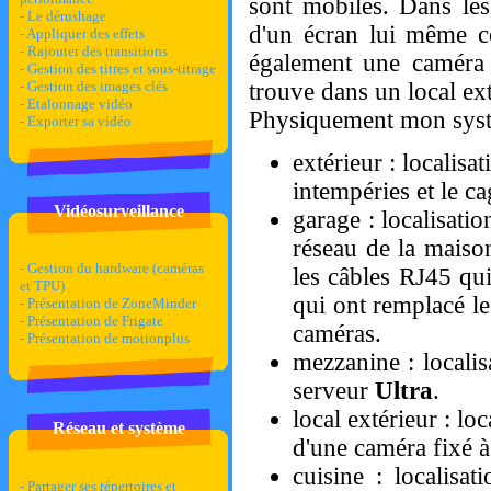
sont mobiles. Dans les
- Le dérushage
d'un écran lui même c
- Appliquer des effets
- Rajouter des transitions
également une caméra 
- Gestion des titres et sous-titrage
trouve dans un local exté
- Gestion des images clés
- Etalonnage vidéo
Physiquement mon systèm
- Exporter sa vidéo
extérieur : localisa
intempéries et le c
Vidéosurveillance
garage : localisat
réseau de la maiso
- Gestion du hardware (caméras
les câbles RJ45 qui
et TPU)
qui ont remplacé l
- Présentation de ZoneMinder
- Présentation de Frigate
caméras.
- Présentation de motionplus
mezzanine : locali
serveur
Ultra
.
local extérieur : lo
Réseau et système
d'une caméra fixé à 
cuisine : localisa
- Partager ses répertoires et