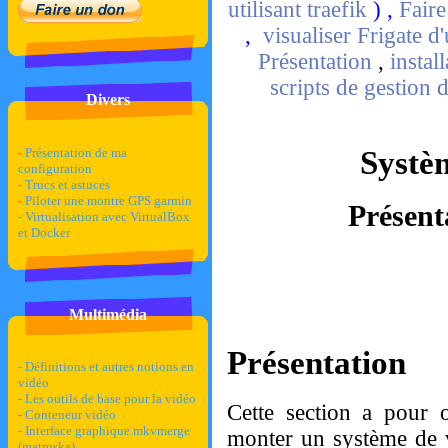
utilisant traefik
) ,
Faire
,
visualiser Frigate d
Présentation
,
instal
scripts de gestion 
Divers
- Présentation de ma
Systèm
configuration
- Trucs et astuces
- Piloter une montre GPS garmin
Présent
- Virtualisation avec VirtualBox
et Docker
Multimédia
Présentation
- Définitions et autres notions en
vidéo
- Les outils de base pour la vidéo
Cette section a pour o
- Conteneur vidéo
- Interface graphique mkvmerge
monter un système de vi
(matroska)