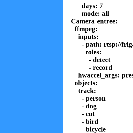
days: 7
mode: all
Camera-entree:
ffmpeg:
inputs:
- path: rtsp://frig
roles:
- detect
- record
hwaccel_args: pres
objects:
track:
- person
- dog
- cat
- bird
- bicycle