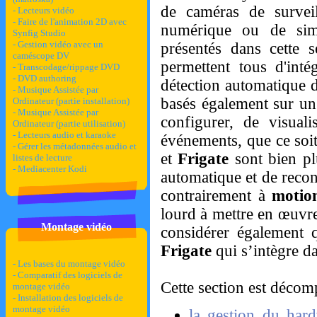
de caméras de surveil
- Lecteurs vidéo
- Faire de l'animation 2D avec
numérique ou de sim
Synfig Studio
- Gestion vidéo avec un
présentés dans cette 
caméscope DV
permettent tous d'int
- Transcodage/rippage DVD
- DVD authoring
détection automatique 
- Musique Assistée par
basés également sur un
Ordinateur (partie installation)
- Musique Assistée par
configurer, de visual
Ordinateur (partie utilisation)
- Lecteurs audio et karaoke
événements, que ce soi
- Gérer les métadonnées audio et
et
Frigate
sont bien pl
listes de lecture
- Mediacenter Kodi
automatique et de reconn
contrairement à
motio
lourd à mettre en œuvre
Montage vidéo
considérer également
Frigate
qui s’intègre d
- Les bases du montage vidéo
- Comparatif des logiciels de
Cette section est décom
montage vidéo
- Installation des logiciels de
montage vidéo
la gestion du har