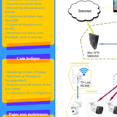
- Sécuriser son poste linux
- Détecter les intrusions avec
Prelude
- Connexion sécurisée avec
OpenSSH
- Crypter ses données avec
GnuPG
- Monitorer son réseau avec
wireshark, snort et suricata
Coin ludique
- Worldforge (clone d'Ultima)
- Shoo't'em up (Warsow et
Unvanquished)
- Jouer aux jeux de bornes de bar
avec mame
- Le simulateur de vol FlightGear
Pages non maintenues