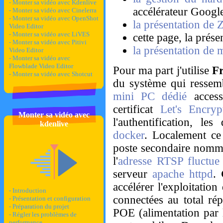
- Monter sa vidéo avec Kdenlive
accélérateur Googl
- Monter sa vidéo avec Cinelerra
- Monter sa vidéo avec OpenShot
la présentation de
Video Editor
- Monter sa vidéo avec LiVES
cette page, la prés
- Monter sa vidéo avec Pitivi
la présentation de 
Video Editor
- Monter sa vidéo avec
Flowblade Video Editor
Pour ma part j'utilise
Fr
- Monter sa vidéo avec Shotcut
du système qui ressem
mini PC dédié
access
certificat
Let's Encryp
Monter sa vidéo avec
l'authentification, l
kdenlive
docker
. Localement 
poste secondaire nom
l'
adresse RTSP fluctue
serveur
apache httpd
.
accélérer l'exploitatio
- Introduction
connectées au total rép
- Présentation et configuration
- Préparation du projet
POE (alimentation par l
- Régler les problèmes de
performance