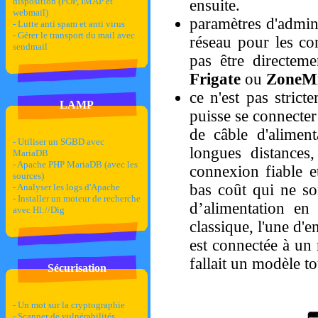
disposition (POP, IMAP et
ensuite.
webmail)
paramètres d'admin
- Lutte anti spam et anti virus
- Gérer le transport du mail avec
réseau pour les co
sendmail
pas être directeme
Frigate
ou
ZoneM
ce n'est pas stric
LAMP
puisse se connecter
de câble d'aliment
- Utiliser un SGBD avec
longues distances
MariaDB
- Apache PHP MariaDB (avec les
connexion fiable e
sources)
bas coût qui ne so
- Analyser les logs d'Apache
- Installer un moteur de recherche
d’alimentation en
avec Hl://Dig
classique, l'une d'e
est connectée à un 
fallait un modèle t
Sécurisation
- Un mot sur la cryptographie
- Scanner de vulnérabilités