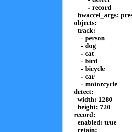
- record
hwaccel_args: pres
objects:
track:
- person
- dog
- cat
- bird
- bicycle
- car
- motorcycle
detect:
width: 1280
height: 720
record:
enabled: true
retain: