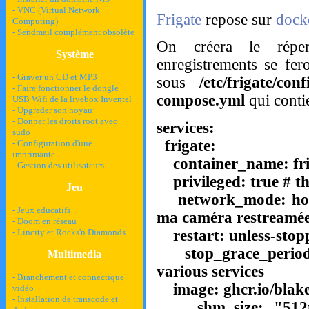
- VNC (Virtual Network
Frigate
repose sur
dock
Computing)
- Sendmail complément obsolète
On créera le répe
Système
enregistrements se fer
- Graver un CD et MP3
sous
/etc/frigate/co
- Faire fonctionner le dongle
compose.yml
qui conti
USB Wifi de la livebox Inventel
- Upgrader son noyau
- Donner les droits root avec
services:
sudo
frigate:
- Configuration d'une
imprimante
container_name: fri
- Gestion des utilisateurs
privileged: true # thi
Jeu
network_mode: host #
- Jeux educatifs
ma caméra restreamé
- Doom en réseau
restart: unless-stop
- Lincity et Rocks'n Diamonds
stop_grace_period:
Multimedia
various services
- Branchement et connectique
image: ghcr.io/blakeb
vidéo
- Installation de transcode et
shm_size: "512mb