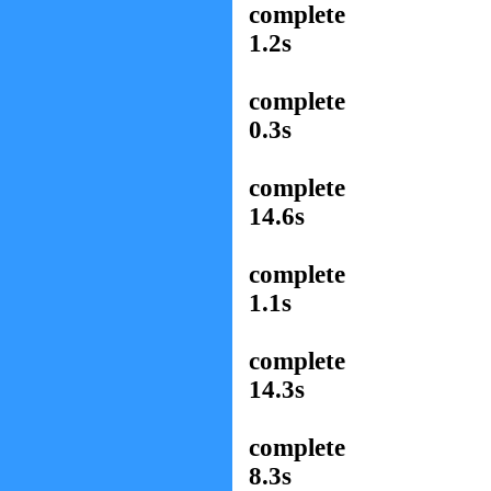
c
1.2s
✔ 4f4f
c
0.3s
✔ 14d4
c
14.6s
✔ cab4
c
1.1s
✔ 6891
c
14.3s
✔ b44b
c
8.3s