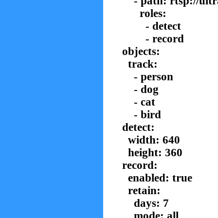
- path: rtsp://ultr
roles:
- detect
- record
objects:
track:
- person
- dog
- cat
- bird
detect:
width: 640
height: 360
record:
enabled: true
retain:
days: 7
mode: all