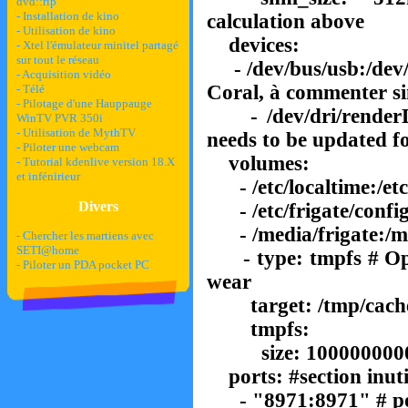
dvd::rip
- Installation de kino
calculation above
- Utilisation de kino
devices:
- Xtel l'émulateur minitel partagé
sur tout le réseau
- /dev/bus/usb:/dev
- Acquisition vidéo
Coral, à commenter s
- Télé
- Pilotage d'une Hauppauge
- /dev/dri/renderD1
WinTV PVR 350i
- Utilisation de MythTV
needs to be updated 
- Piloter une webcam
volumes:
- Tutorial kdenlive version 18.X
et infénirieur
- /etc/localtime:/etc
Divers
- /etc/frigate/config
- /media/frigate:/me
- Chercher les martiens avec
SETI@home
- type: tmpfs # Opt
- Piloter un PDA pocket PC
wear
target: /tmp/cach
tmpfs:
size: 100000000
ports:
#section inut
- "8971:8971"
# po