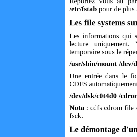
Reportez vous au par
/etc/fstab
pour de plus 
Les file systems
Les informations qui 
lecture uniquement
temporaire sous le répe
/usr/sbin/mount /dev/d
Une entrée dans le fi
CDFS automatiquement
/dev/dsk/c0t4d0 /cdr
Nota
: cdfs cdrom file 
fsck.
Le démontage d'un 