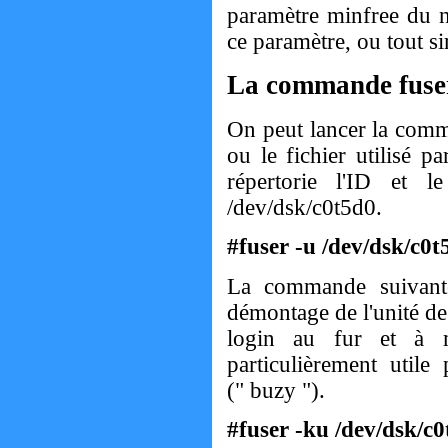
paramètre minfree du n
ce paramètre, ou tout s
La commande fuse
On peut lancer la comma
ou le fichier utilisé 
répertorie l'ID et 
/dev/dsk/c0t5d0.
#fuser -u /dev/dsk/c0t
La commande suivante
démontage de l'unité de
login au fur et à m
particulièrement utile
(" buzy ").
#fuser -ku /dev/dsk/c