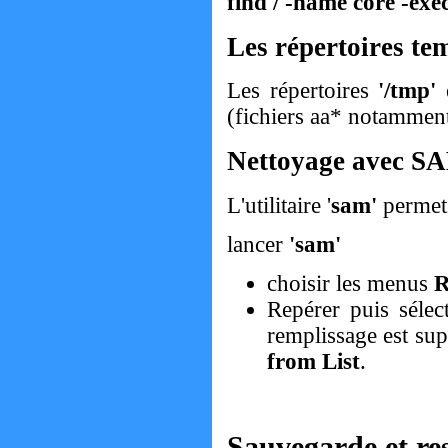
find / -name core -exec
Les répertoires te
Les répertoires
'/tmp'
(fichiers aa* notamment
Nettoyage avec S
L'utilitaire '
sam'
permet 
lancer
'sam'
choisir les menus
R
Repérer puis sélec
remplissage est su
from List
.
Sauvegarde et re