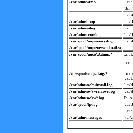
/var/adm/wtmp
/usr/
/sbin/
/usr/
/var/adm/btmp
/usr/
/var/adm/sulog
/usr/
/var/adm/cron/log
/usr/
/var/spool/mqueue/syslog
/usr/
/var/spool/mqueue/sendmail.st
/var/spool/uucp/.Admin/*
La pl
UUC
/usr/spool/uucp/.Log/*
Com
/usr/
/var/adm/sw/swinstall.log
/usr/
/var/adm/sw/swremove.log
/usr/
/var/adm/sw/sw*.log
Toute
/var/spool/lp/log
/usr/
/usr/
/var/adm/messages
/var