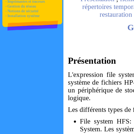
- Imprimantes et traceurs
répertoires tempor
- Gestion du réseau
- Notions de sécurité
restauration
- Installation système
G
Présentation
L'expression file syste
système de fichiers HP-
un périphérique de sto
logique.
Les différents types de 
File system HFS:
System. Les systèm