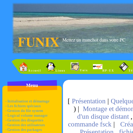
FUNIX
Mettez un manchot dans votre PC
Unix
Accueil
Linux
HP-UX
Té
Menu
[
Présentation
|
Quelqu
- Initialisation et démarrage
- Les fichiers spéciaux
) |
Montage et démon
- Gestion du file system
d'un disque distant
- Logical volume manager
- Gestion des disquettes
commande fsck
|
Créat
- Gestion des utilisateurs
- Gestion des packages
Présentation
,
fichi