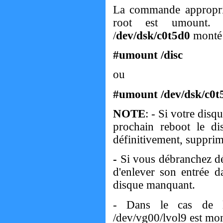
La commande approprié
root est umount. 
/
dev/dsk/c0t5d0
monté
#umount /disc
ou
#umount /dev/dsk/c0t
NOTE
: - Si votre disq
prochain reboot le d
définitivement, supprime
-
Si vous débranchez déf
d'enlever son entrée 
disque manquant.
- Dans le cas de lo
/dev/vg00/lvol9 est mont