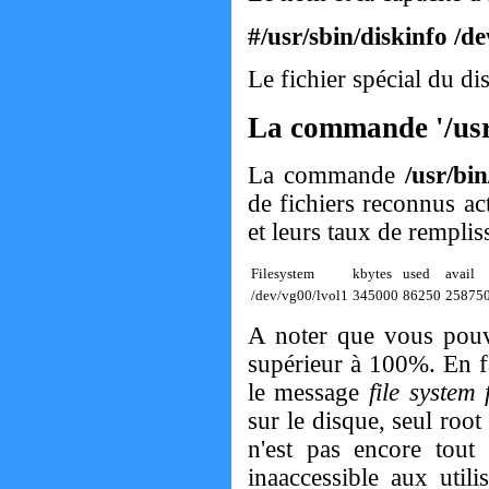
#/usr/sbin/diskinfo /d
Le fichier spécial du d
La commande '/usr
La commande
/usr/bi
de fichiers reconnus ac
et leurs taux de rempli
Filesystem
kbytes
used
avail
/dev/vg00/lvol1
345000
86250
25875
A noter que vous pouv
supérieur à 100%. En fa
le message
file system 
sur le disque, seul root
n'est pas encore tout
inaaccessible aux utili