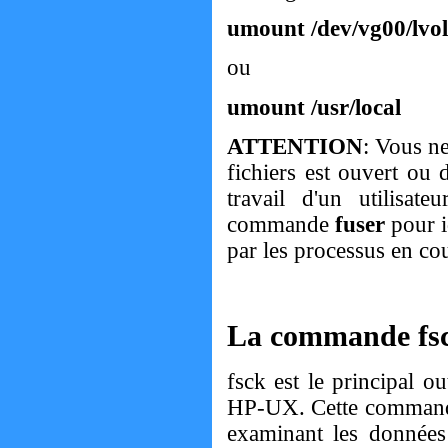
umount /dev/vg00/lvo
ou
umount /usr/local
ATTENTION
: Vous n
fichiers est ouvert ou d
travail d'un utilisat
commande
fuser
pour id
par les processus en co
La commande fs
fsck est le principal o
HP-UX. Cette commande v
examinant les données