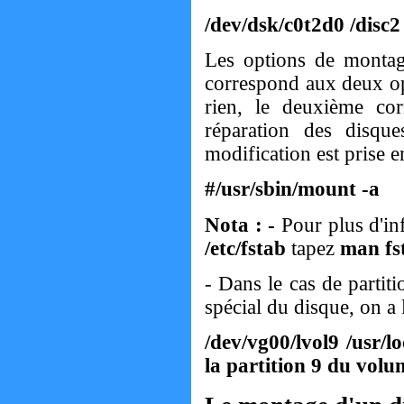
/dev/dsk/c0t2d0 /disc
Les options de montag
correspond aux deux opti
rien, le deuxième cor
réparation des disqu
modification est prise 
#/usr/sbin/mount -a
Nota : -
Pour plus d'in
/etc/fstab
tapez
man fs
- Dans le cas de partit
spécial du disque, on a 
/dev/vg00/lvol9 /usr/l
la partition 9 du vol